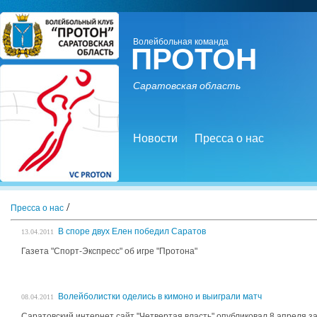
Волейбольная команда
ПРОТОН
Саратовская область
Новости
Пресса о нас
/
Пресса о нас
В споре двух Елен победил Саратов
13.04.2011
Газета "Спорт-Экспресс" об игре "Протона"
Волейболистки оделись в кимоно и выиграли матч
08.04.2011
Саратовский интернет сайт "Четвертая власть" опубликовал 8 апреля за