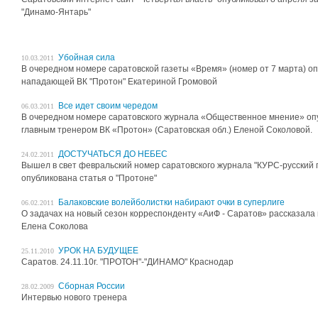
"Динамо-Янтарь"
Убойная сила
10.03.2011
В очередном номере саратовской газеты «Время» (номер от 7 марта) о
нападающей ВК "Протон" Екатериной Громовой
Все идет своим чередом
06.03.2011
В очередном номере саратовского журнала «Общественное мнение» оп
главным тренером ВК «Протон» (Саратовская обл.) Еленой Соколовой.
ДОСТУЧАТЬСЯ ДО НЕБЕС
24.02.2011
Вышел в свет февральский номер саратовского журнала "КУРС-русский п
опубликована статья о "Протоне"
Балаковские волейболистки набирают очки в суперлиге
06.02.2011
О задачах на новый сезон корреспонденту «АиФ - Саратов» рассказала
Елена Соколова
УРОК НА БУДУЩЕЕ
25.11.2010
Саратов. 24.11.10г. "ПРОТОН"-"ДИНАМО" Краснодар
Сборная России
28.02.2009
Интервью нового тренера