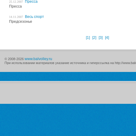
Пресса
25.12.2007
Пресса
Весь спорт
14.11.2007
Предсезонье
[1]
[2]
[3]
[4]
www.balvolley.ru
© 2008-2026
При использовании материалов указание источника и гиперссылка на http://www.balv