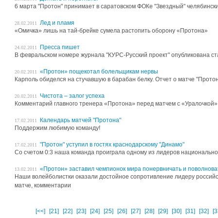
6 марта "Протон" принимает в саратовском ФОКе "Звездный" челябинск
Лед и пламя
28.02.2011
«Омичка» лишь на тай-брейке сумела растопить оборону «Протона»
Пресса пишет
24.02.2011
В февральском номере журнала "КУРС-Русский проект" опубликована ст
«Протон» пощекотал болельщикам нервы
20.02.2011
Карполь обиделся на стучавшую в барабан белку. Отчет о матче "Протон
Чистота – залог успеха
20.02.2011
Комментарий главного тренера «Протона» перед матчем с «Уралочкой»
Календарь матчей "Протона"
17.02.2011
Поддержим любимую команду!
"Протон" уступил в гостях краснодарскому "Динамо"
17.02.2011
Со счетом 0:3 наша команда проиграла одному из лидеров национально
«Протон» заставил чемпионок мира понервничать и поволнова
13.02.2011
Наши волейболистки оказали достойное сопротивление лидеру российск
матче, комментарии
[<<]
[21]
[22]
[23]
[24]
[25]
[26]
[27]
[28]
[29]
[30]
[31]
[32]
[3