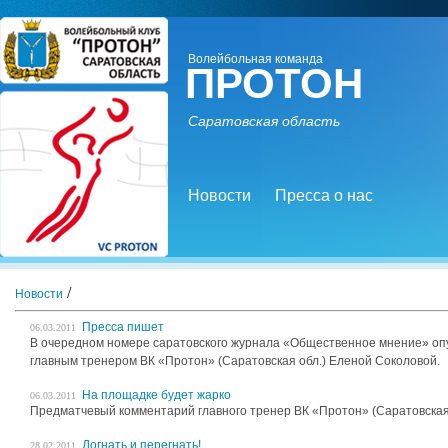
Волейбольная команда
ПРОТОН
Саратовская область
Новости
Пресса о нас
/
Новости
Пресса пишет
06.03.2011
В очередном номере саратовского журнала «Общественное мнение» оп
главным тренером ВК «Протон» (Саратовская обл.) Еленой Соколовой.
На площадке будет жарко
06.03.2011
Предматчевый комментарий главного тренер ВК «Протон» (Саратовская
Догнать и перегнать!
28.02.2011