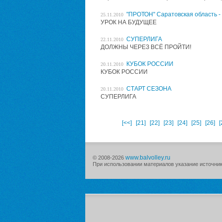
"ПРОТОН" Саратовская область 
25.11.2010
УРОК НА БУДУЩЕЕ
СУПЕРЛИГА
22.11.2010
ДОЛЖНЫ ЧЕРЕЗ ВСЁ ПРОЙТИ!
КУБОК РОССИИ
20.11.2010
КУБОК РОССИИ
СТАРТ СЕЗОНА
20.11.2010
СУПЕРЛИГА
[<<]
[21]
[22]
[23]
[24]
[25]
[26]
[
www.balvolley.ru
© 2008-2026
При использовании материалов указание источника 