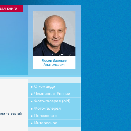
вая книга
Лосев Валерий
Анатольевич
О команде
Чемпионат России
Фото-галерея (old)
Фото-галерея
ига четвертый
Полезности
Интересное