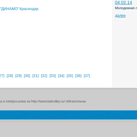
04.02.14
Молодежная л
- "ДИНАМО" Краснодар
далее
27]
[28]
[29]
[30]
[31]
[32]
[33]
[34]
[35]
[36]
[37]
и гиперссылка на http://www.balvolley.ru/ обязательны