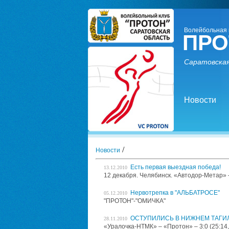
Волейбольная 
ПРО
Саратовская
Новости
/
Новости
Есть первая выездная победа!
13.12.2010
12 декабря. Челябинск. «Автодор-Метар» – «
Нервотрепка в "АЛЬБАТРОСЕ"
05.12.2010
"ПРОТОН"-"ОМИЧКА"
ОСТУПИЛИСЬ В НИЖНЕМ ТАГИ
28.11.2010
«Уралочка-НТМК» – «Протон» – 3:0 (25:14, 