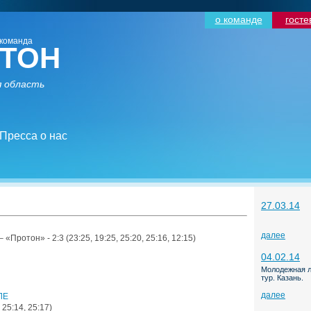
о команде
госте
команда
ТОН
 область
Пресса о нас
27.03.14
далее
Протон» - 2:3 (23:25, 19:25, 25:20, 25:16, 12:15)
04.02.14
Молодежная л
тур. Казань.
далее
ЛЕ
25:14, 25:17)