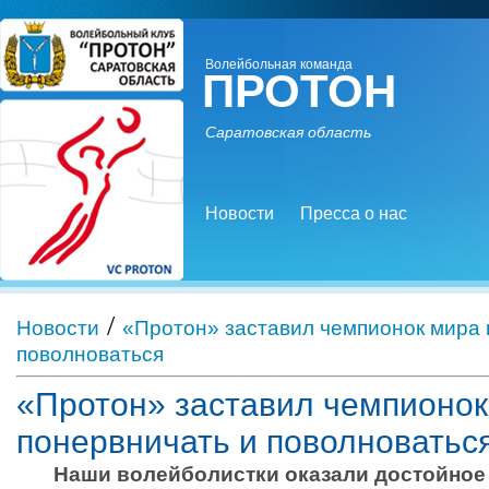
Волейбольная команда
ПРОТОН
Саратовская область
Новости
Пресса о нас
/
Новости
«Протон» заставил чемпионок мира 
поволноваться
«Протон» заставил чемпионок
понервничать и поволноватьс
Наши волейболистки оказали достойное