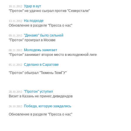
Удар в аут
18.11.2012
"Протон" не удачно сыграл против "Северстали"
На подходе
13.11.2012
Обновление в разделе "Пресса о нас"
"Динамо" было сильней
09.11.2012
"Протон" проиграл в Москве
Молодежь зажигает
08.11.2012
"Протон" занимает второе место в молодежной лиге
Сделано в Саратове
05.11.2012
"Протон" обыграл "Тюмень-ТюмГУ"
"Протон" уступил
28.10.2012
Визит в Казань не принес дивидендов
Победа, которую заждались
26.10.2012
Обновление в разделе "Пресса о нас"