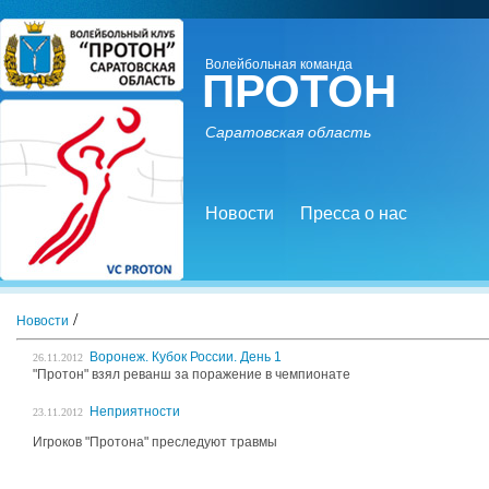
Волейбольная команда
ПРОТОН
Саратовская область
Новости
Пресса о нас
/
Новости
Воронеж. Кубок России. День 1
26.11.2012
"Протон" взял реванш за поражение в чемпионате
Неприятности
23.11.2012
Игроков "Протона" преследуют травмы