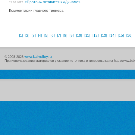
«Протон» готовится к «Динамо»
25.10.2012
Комментарий главного тренера
[1]
[2]
[3]
[4]
[5]
[6]
[7]
[8]
[9]
[10]
[11]
[12]
[13]
[14]
[15]
[16]
www.balvolley.ru
© 2008-2026
При использовании материалов указание источника и гиперссылка на http://www.balv