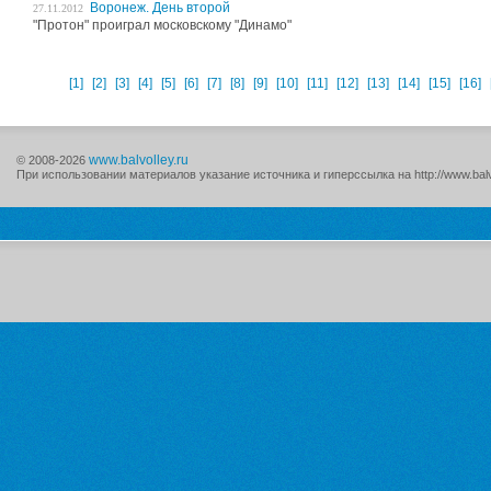
Воронеж. День второй
27.11.2012
"Протон" проиграл московскому "Динамо"
[1]
[2]
[3]
[4]
[5]
[6]
[7]
[8]
[9]
[10]
[11]
[12]
[13]
[14]
[15]
[16]
www.balvolley.ru
© 2008-2026
При использовании материалов указание источника и гиперссылка на http://www.balv