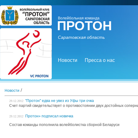
Волейбольная команда
ПРОТОН
Саратовская область
Новости
Пресса о нас
/
Новости
"Протон" едва не увез из Уфы три очка
29.12.2012
Счет партий свидетельствует о противостоянии двух достойных соперн
Протон» подписал новичка
29.12.2012
Состав команды пополнила волейболистка сборной Беларуси