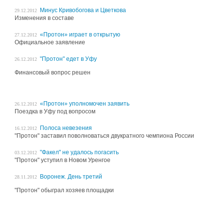
Минус Кривобогова и Цветкова
29.12.2012
Изменения в составе
«Протон» играет в открытую
27.12.2012
Официальное заявление
"Протон" едет в Уфу
26.12.2012
Финансовый вопрос решен
«Протон» уполномочен заявить
26.12.2012
Поездка в Уфу под вопросом
Полоса невезения
16.12.2012
"Протон" заставил поволноваться двукратного чемпиона России
"Факел" не удалось погасить
03.12.2012
"Протон" уступил в Новом Уренгое
Воронеж. День третий
28.11.2012
"Протон" обыграл хозяев площадки