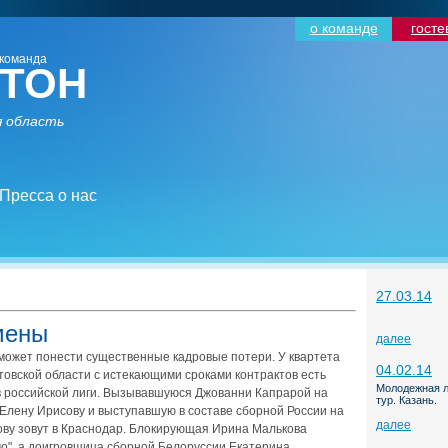
о команде
госте
команда
ТОН
 область
Пресса о нас
27.03.14
мены
далее
может понести существенные кадровые потери. У квартета
04.02.14
товской области с истекающими сроками контрактов есть
Молодежная л
 российской лиги. Вызывавшуюся Джованни Капрарой на
тур. Казань.
лену Ирисову и выступавшую в составе сборной России на
далее
ову зовут в Краснодар. Блокирующая Ирина Малькова
мо", а доигровщица сборной Белоруссии Екатерина