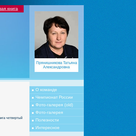
вая книга
Прянишникова Татьяна
Александровна
О команде
Чемпионат России
Фото-галерея (old)
Фото-галерея
ига четвертый
Полезности
Интересное