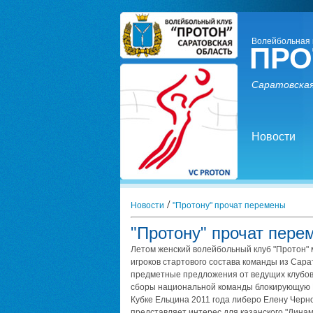
Волейбольная 
ПРО
Саратовская
Новости
/
Новости
"Протону" прочат перемены
"Протону" прочат пере
Летом женский волейбольный клуб "Протон" 
игроков стартового состава команды из Сара
предметные предложения от ведущих клубов
сборы национальной команды блокирующую Е
Кубке Ельцина 2011 года либеро Елену Черн
представляет интерес для казанского "Дина