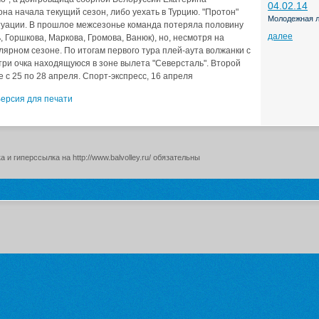
04.02.14
 она начала текущий сезон, либо уехать в Турцию. "Протон"
Молодежная л
итуации. В прошлое межсезонье команда потеряла половину
далее
 Горшкова, Маркова, Громова, Ванюк), но, несмотря на
лярном сезоне. По итогам первого тура плей-аута волжанки с
три очка находящуюся в зоне вылета "Северсталь". Второй
 с 25 по 28 апреля. Спорт-экспресс, 16 апреля
ерсия для печати
и гиперссылка на http://www.balvolley.ru/ обязательны