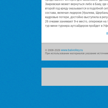
Закревская может вернуться либо в Баку, где
второй год кряду оказывается в подобной с
состава, включая лидеров (Уралева, Щербань,
кадровые потери, достойно выступила в регу
26 очками занимают 9-е место, опережая на 
тур мини-турнира аутсайдеров пройдет в Уфе
В
www.balvolley.ru
© 2008-2026
При использовании материалов указание источника 