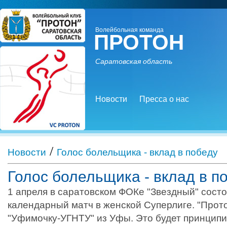
Волейбольная команда
ПРОТОН
Саратовская область
Новости
Пресса о нас
/
Новости
Голос болельщика - вклад в победу
Голос болельщика - вклад в п
1 апреля в саратовском ФОКе "Звездный" сост
календарный матч в женской Суперлиге. "Прот
"Уфимочку-УГНТУ" из Уфы. Это будет принципи