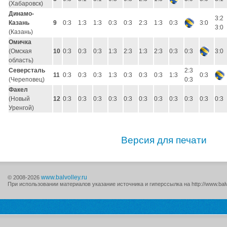
(Хабаровск)
Динамо-
3:2
Казань
9
0:3
1:3
1:3
0:3
0:3
2:3
1:3
0:3
3:0
3:0
(Казань)
Омичка
(Омская
10
0:3
0:3
0:3
1:3
2:3
1:3
2:3
0:3
0:3
3:0
область)
Северсталь
2:3
11
0:3
0:3
0:3
1:3
0:3
0:3
0:3
1:3
0:3
(Череповец)
0:3
Факел
(Новый
12
0:3
0:3
0:3
0:3
0:3
0:3
0:3
0:3
0:3
0:3
0:3
Уренгой)
Версия для печати
www.balvolley.ru
© 2008-2026
При использовании материалов указание источника и гиперссылка на http://www.balv