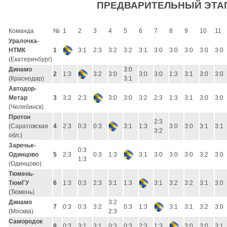
ПРЕДВАРИТЕЛЬНЫЙ ЭТА
Команда
№
1
2
3
4
5
6
7
8
9
10
11
Уралочка-
НТМК
1
3:1
2:3
3:2
3:2
3:1
3:0
3:0
3:0
3:0
3:0
(Екатеринбург)
Динамо
3:0
2
1:3
3:2
3:0
3:0
3:0
1:3
3:1
3:0
3:0
(Краснодар)
3:1
Автодор-
Метар
3
3:2
2:3
3:0
3:0
3:2
2:3
1:3
3:1
3:0
3:0
(Челябинск)
Протон
2:3
(Саратовская
4
2:3
0:3
0:3
3:1
1:3
3:0
3:0
3:1
3:1
3:2
обл.)
Заречье-
0:3
Одинцово
5
2:3
0:3
1:3
3:1
3:0
3:0
3:0
3:2
3:0
1:3
(Одинцово)
Тюмень-
ТюмГУ
6
1:3
0:3
2:3
3:1
1:3
3:1
3:2
3:2
3:1
3:0
(Тюмень)
Динамо
3:2
7
0:3
0:3
3:2
0:3
1:3
3:1
3:1
3:2
3:0
(Москва)
2:3
Самородок
8
0:3
3:1
3:1
0:3
0:3
2:3
1:3
3:0
3:0
3:1