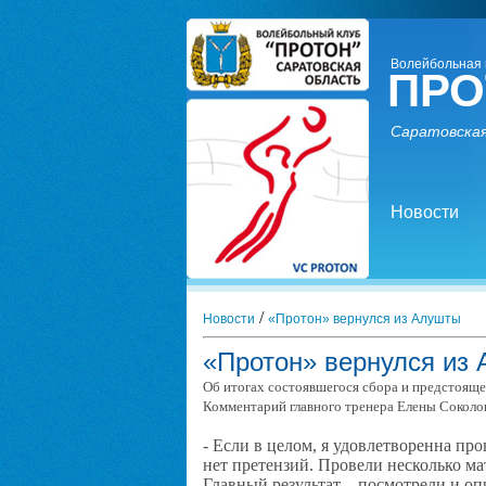
Волейбольная 
ПРО
Саратовская
Новости
/
Новости
«Протон» вернулся из Алушты
«Протон» вернулся из
Об итогах состоявшегося сбора и предстоящ
Комментарий главного тренера Елены Соколо
- Если в целом, я удовлетворенна пр
нет претензий. Провели несколько м
Главный результат – посмотрели и о