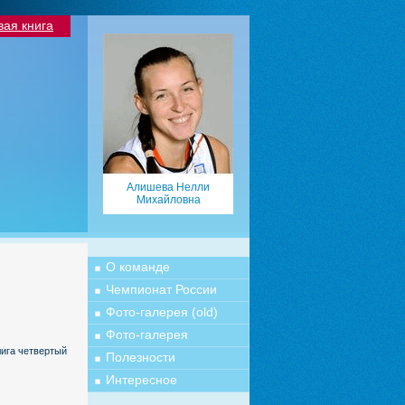
вая книга
Алишева Нелли
Михайловна
О команде
Чемпионат России
Фото-галерея (old)
Фото-галерея
ига четвертый
Полезности
Интересное