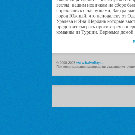
взгляд, нашим новичкам на сборе был
справлялись с нагрузками. Завтра в
город Южный, что неподалеку от Оде
Уралева и Яна Щербань которые высту
предстоит сыграть против трех сопер
команды из Турции. Вернемся домой 3
В
www.balvolley.ru
© 2008-2026
При использовании материалов указание источника 