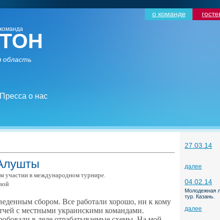
о команде
госте
команда
ТОН
 область
Пресса о нас
27.03.14
 Алушты
далее
ем участии в международном турнире.
04.02.14
вой
Молодежная л
тур. Казань.
оведенным сбором. Все работали хорошо, ни к кому
далее
атчей с местными украинскими командами.
пробовали в деле отрабатываемые схемы. На мой