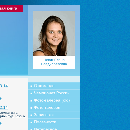
вая книга
Новик Елена
Владиславовна
О команде
3.14
Чемпионат России
е
Фото-галерея (old)
2.14
Фото-галерея
дежная лига
Зарисовки
ртый тур. Казань.
Полезности
е
Интересное