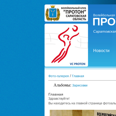
Волейбольная 
ПРО
Саратовская
Новости
/
Фото-галерея
Главная
Альбомы:
Зарисовки
Главная
Здравствуйте!
Вы находитесь на главной странице фотоал