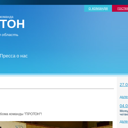
о команде
госте
команда
ТОН
 область
Пресса о нас
27.0
дале
04.0
Моло
ьбома команды "ПРОТОН"!
четве
дале