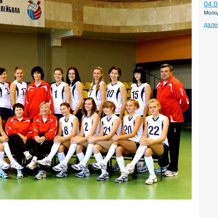
04.0
Моло
дале