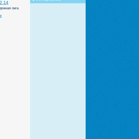
2.14
дежная лига
е