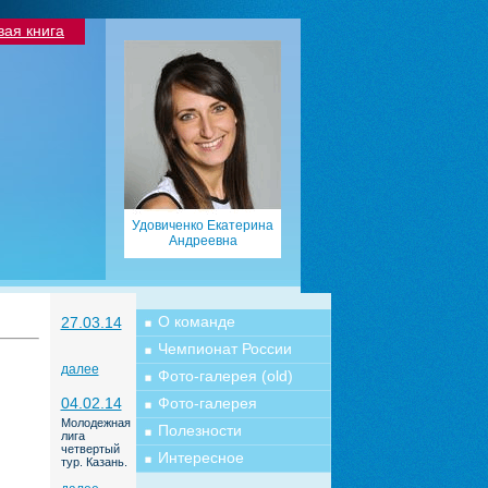
вая книга
Удовиченко Екатерина
Андреевна
О команде
27.03.14
Чемпионат России
далее
Фото-галерея (old)
04.02.14
Фото-галерея
Молодежная
Полезности
лига
четвертый
Интересное
тур. Казань.