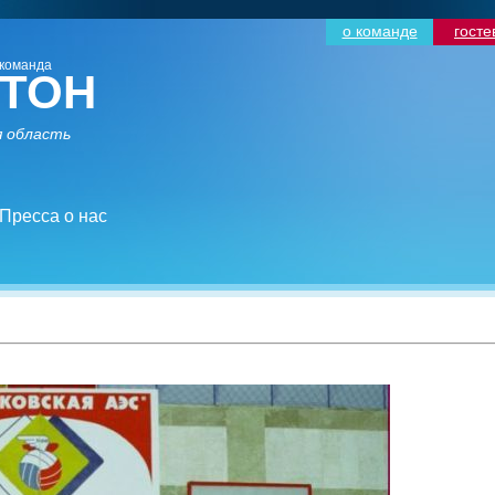
о команде
госте
команда
ТОН
 область
Пресса о нас