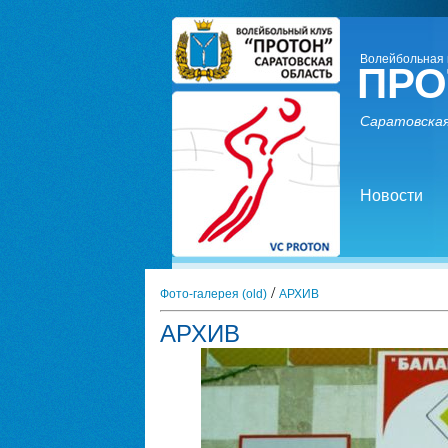
Волейбольная 
ПРО
Саратовская
Новости
/
Фото-галерея (old)
АРХИВ
АРХИВ