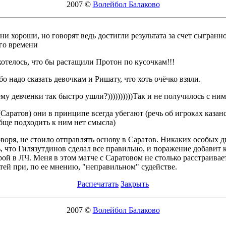
2007 ©
Волейбол Балаково
ни хороши, но говорят ведь достигли результата за счет сыгранно
го времени
хотелось, что бы растащили Протон по кусочкам!!!
о надо сказать девочкам и Ришату, что хоть очёчко взяли.
му девченки так быстро ушли?))))))))))Так и не получилось с ни
(Саратов) они в принципе всегда убегают (речь об игроках казан
бще подходить к ним нет смысла)
оворя, не стоило отправлять основу в Саратов. Никаких особых д
, что Гилязутдинов сделал все правильно, и поражение добавит
ой в ЛЧ. Меня в этом матче с Саратовом не столько расстраивае
тей при, по ее мнению, "неправильном" судействе.
Распечатать
Закрыть
2007 ©
Волейбол Балаково